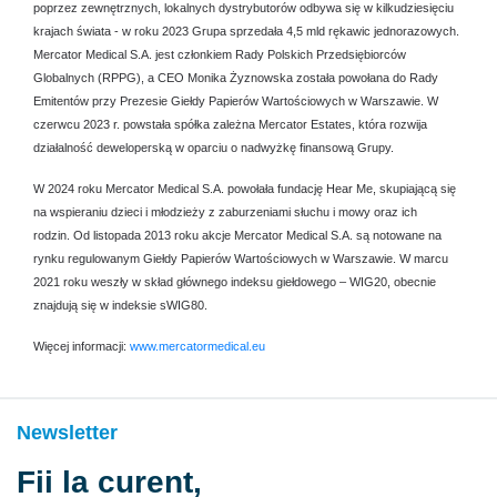
poprzez zewnętrznych, lokalnych dystrybutorów odbywa się w kilkudziesięciu
krajach świata - w roku 2023 Grupa sprzedała 4,5 mld rękawic jednorazowych.
Mercator Medical S.A. jest członkiem Rady Polskich Przedsiębiorców
Globalnych (RPPG), a CEO Monika Żyznowska została powołana do Rady
Emitentów przy Prezesie Giełdy Papierów Wartościowych w Warszawie.
W
czerwcu 2023 r. powstała spółka zależna Mercator Estates, która rozwija
działalność deweloperską w oparciu o nadwyżkę finansową Grupy.
W 2024 roku Mercator Medical S.A. powołała fundację Hear Me, skupiającą się
na wspieraniu dzieci i młodzieży z zaburzeniami słuchu i mowy oraz ich
rodzin.
Od listopada 2013 roku akcje Mercator Medical S.A. są notowane na
rynku regulowanym Giełdy Papierów Wartościowych w Warszawie. W marcu
2021 roku weszły w skład głównego indeksu giełdowego – WIG20, obecnie
znajdują się w indeksie sWIG80.
Więcej informacji:
www.mercatormedical.eu
Newsletter
Fii la curent,