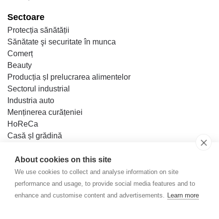
Sectoare
Protecția sănătății
Sănătate şi securitate în munca
Comerț
Beauty
Producția șI prelucrarea alimentelor
Sectorul industrial
Industria auto
Menținerea curățeniei
HoReCa
Casă șI grădină
Bricolaj
About cookies on this site
Baza de cunoștințe
We use cookies to collect and analyse information on site
Contact
performance and usage, to provide social media features and to
enhance and customise content and advertisements.
Learn more
Mercator Medical S.R.L.