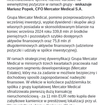
wewnętrznej pożyczce w ramach grupy
-
wskazuje
Mariusz Popek, CFO Mercator Medical S.A.
Grupa Mercator Medical, pomimo przeprowadzonych
wcześniej inwestycji, wypłat dywidend i skupów akcji
własnych posiadała w skonsolidowanym bilansie na
koniec września 2024 roku 339,8 mln zł środków
pieniężnych i pozostałych szybko dostępnych
aktywów finansowych oraz 75,8 mln zł
długoterminowych aktywów finansowych (udzielone
pożyczki i udziały w spółce inwestycyjnej).
W ramach strategicznej dywersyfikacji Grupa Mercator
Medical w minionych trzech kwartałach pracowała nad
rozwojem segmentu deweloperskiego (Mercator
Estates), który ma za zadanie w możliwie bezpieczny i
dochodowy sposób zagospodarować nadwyżki
finansowe. W efekcie w końcówce października br.
spółka z grupy kapitałowej Mercator Medical
sfinalizowała pierwszą dużą transakcję
nieruchomościową - za 11 mln EUR netto kupiła dwie
zabytkowe kamienice w prestiżowej lokalizacji przy ul.