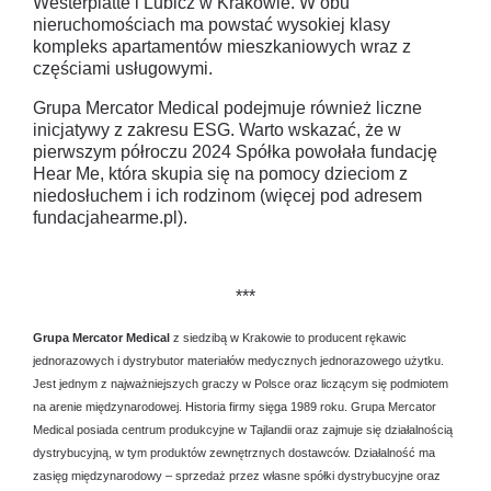
Westerplatte i Lubicz w Krakowie. W obu
nieruchomościach ma powstać wysokiej klasy
kompleks apartamentów mieszkaniowych wraz z
częściami usługowymi.
Grupa Mercator Medical podejmuje również liczne
inicjatywy z zakresu ESG. Warto wskazać, że w
pierwszym półroczu 2024 Spółka powołała fundację
Hear Me, która skupia się na pomocy dzieciom z
niedosłuchem i ich rodzinom (więcej pod adresem
fundacjahearme.pl).
***
Grupa Mercator Medical
z siedzibą w Krakowie to producent rękawic
jednorazowych i dystrybutor materiałów medycznych jednorazowego użytku.
Jest jednym z najważniejszych graczy w Polsce oraz liczącym się podmiotem
na arenie międzynarodowej. Historia firmy sięga 1989 roku.
Grupa Mercator
Medical posiada centrum produkcyjne w Tajlandii oraz zajmuje się działalnością
dystrybucyjną, w tym produktów zewnętrznych dostawców. Działalność ma
zasięg międzynarodowy – sprzedaż przez własne spółki dystrybucyjne oraz