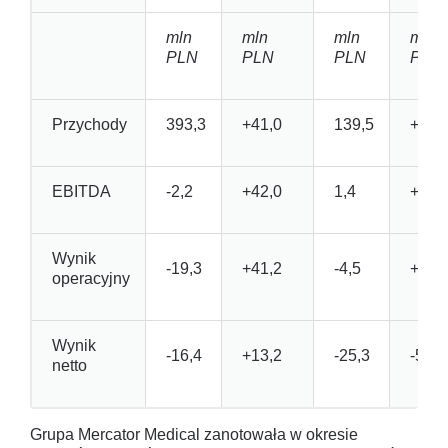
mln
mln
mln
mln
PLN
PLN
PLN
PLN
Przychody
393,3
+41,0
139,5
+21,
EBITDA
-2,2
+42,0
1,4
+2,8
Wynik
-19,3
+41,2
-4,5
+2,5
operacyjny
Wynik
-16,4
+13,2
-25,3
-5,2
netto
Grupa Mercator Medical zanotowała w okresie