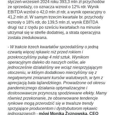
styczeń-wrzesień 2024 roku 393,3 mln zł przychodów
ze sprzedaży, co oznacza wzrost o 12% rdr. Wynik
EBITDA wzrósł o 42,0 mln zł rdr, a wynik operacyjny o
41,2 mln zł. W samym trzecim kwartale br. przychody
wzrosły o 18% rdr, do 139,5 mln zł, wynik EBITDA
drugi raz z rzędu po sześciu kwartałach na minusie
utrzymał się w strefie dodatniej, a strata operacyjna
została zredukowana.
-
W trakcie trzech kwartałów sprzedaliśmy o jedną
czwartą więcej rękawic niż przed rokiem i
przekroczyliśmy pułap 4 mld sztuk. Wynikom
operacyjnym daleko do naszych celów, ale
jednocześnie działaliśmy we wciąż niesprzyjającym
otoczeniu, w którym dodatkowo mierzyliśmy się z
negatywnymi zmianami kursów walutowych, w tym z
aprecjacją bata tajlandzkiego. Prowadzone od okresu
pandemicznego działania optymalizacyjne i
dostosowawcze przynoszą spodziewane efekty. Mamy
również przekonanie, że obserwowane tendencje
rynkowe mogą przerodzić się w trwalsze trendy
sprzyjające producentom i dystrybutorom rękawic
jednorazowych
-
mówi Monika Żyznowska, CEO