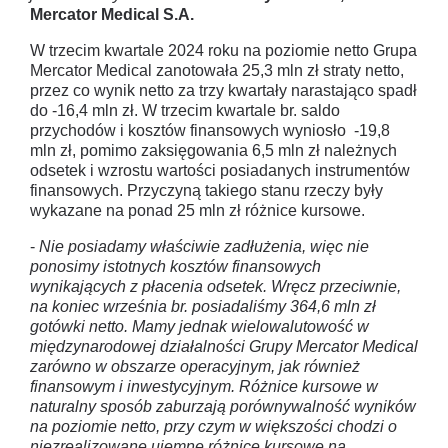
Mercator Medical S.A.
W trzecim kwartale 2024 roku na poziomie netto Grupa
Mercator Medical zanotowała 25,3 mln zł straty netto,
przez co wynik netto za trzy kwartały narastająco spadł
do -16,4 mln zł. W trzecim kwartale br. saldo
przychodów i kosztów finansowych wyniosło -19,8
mln zł, pomimo zaksięgowania 6,5 mln zł należnych
odsetek i wzrostu wartości posiadanych instrumentów
finansowych. Przyczyną takiego stanu rzeczy były
wykazane na ponad 25 mln zł różnice kursowe.
-
Nie posiadamy właściwie zadłużenia, więc nie
ponosimy istotnych kosztów finansowych
wynikających z płacenia odsetek. Wręcz przeciwnie,
na koniec września br. posiadaliśmy 364,6 mln zł
gotówki netto. Mamy jednak wielowalutowość w
międzynarodowej działalności Grupy Mercator Medical
zarówno w obszarze operacyjnym, jak również
finansowym i inwestycyjnym. Różnice kursowe w
naturalny sposób zaburzają porównywalność wyników
na poziomie netto, przy czym w większości chodzi o
niezrealizowane ujemne różnice kursowe na