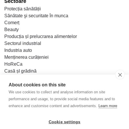
Sectoare
Protecția sănătății
Sănătate şi securitate în munca
Comerț
Beauty
Producția șI prelucrarea alimentelor
Sectorul industrial
Industria auto
Menținerea curățeniei
HoReCa
Casă șI grădină
Bricolaj
About cookies on this site
Baza de cunoștințe
We use cookies to collect and analyse information on site
Contact
performance and usage, to provide social media features and to
enhance and customise content and advertisements.
Learn more
Mercator Medical S.R.L.
Cookie settings