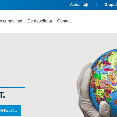
Actualități
Grupul
e cunoștințe
De descărcat
Contact
T.
LÂNGERE