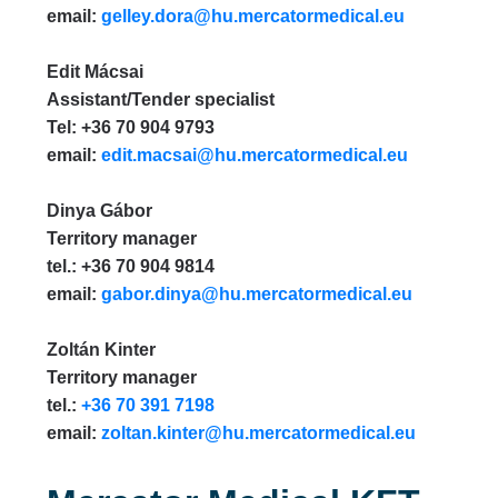
email:
gelley.dora@hu.mercatormedical.eu
Edit Mácsai
Assistant/Tender specialist
Tel: +36 70 904 9793
email:
edit.macsai@hu.mercatormedical.eu
Dinya Gábor
Territory manager
tel.: +36 70 904 9814
email:
gabor.dinya@hu.mercatormedical.eu
Zoltán Kinter
Territory manager
tel.:
+36 70 391 7198
email:
zoltan.kinter@hu.mercatormedical.eu