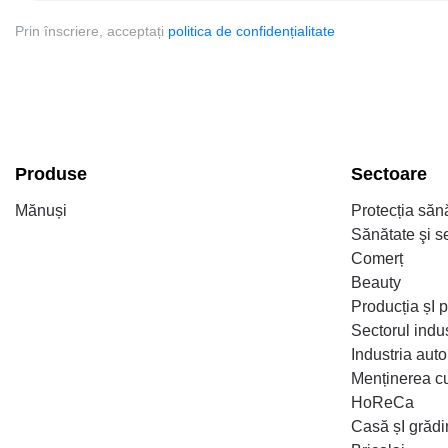
Prin înscriere, acceptați
politica de confidențialitate
Produse
Sectoare
Mănuși
Protecția sănă
Sănătate şi s
Comerț
Beauty
Producția șI 
Sectorul indus
Industria auto
Menținerea cu
HoReCa
Casă șI grăd