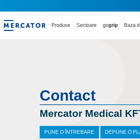
Produse
Sectoare
go
grip
Baza d
Contact
Mercator Medical KF
PUNE O ÎNTREBARE
DEPUNE O P