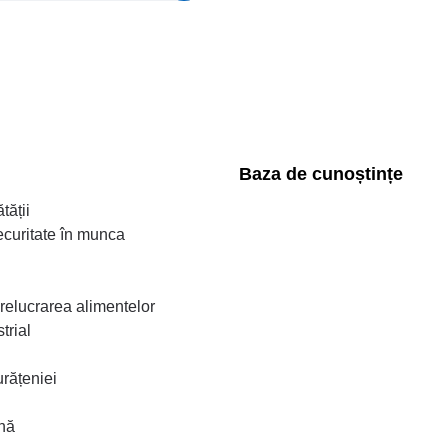
Baza de cunoștințe
tății
ecuritate în munca
prelucrarea alimentelor
trial
rățeniei
ină